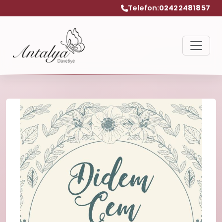
Telefon:
02422481857