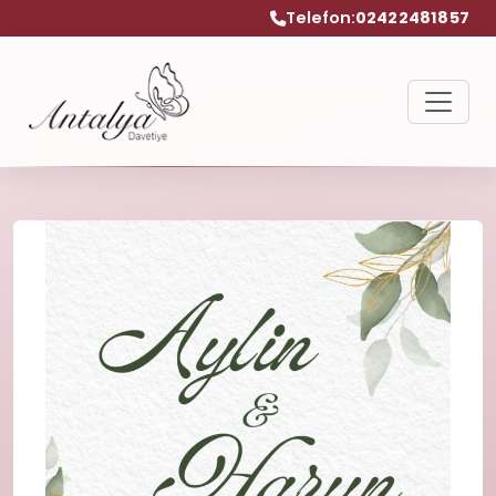
Telefon:
02422481857