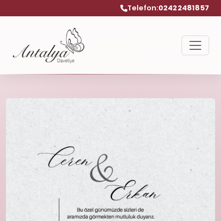
Telefon:
02422481857