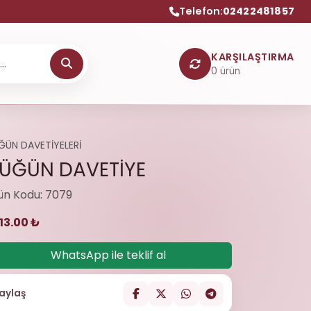
Telefon:
02422481857
KARŞILAŞTIRMA
0
ürün
ĞÜN DAVETİYELERİ
ÜĞÜN DAVETİYE
ün Kodu: 7079
313.00 ₺
WhatsApp ile teklif al
aylaş