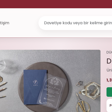
etişim
DÜ
D
Ür
1,
P