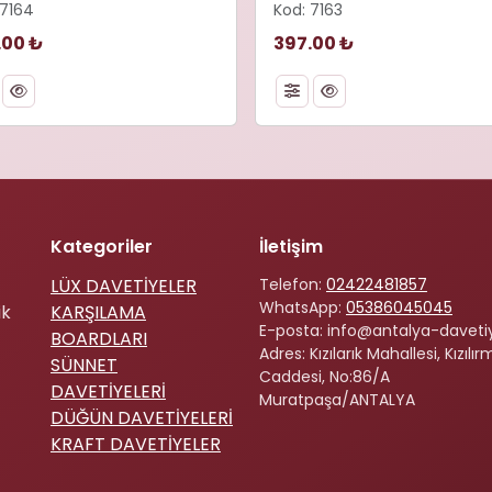
 7164
Kod: 7163
.00 ₺
397.00 ₺
Kategoriler
İletişim
LÜX DAVETİYELER
Telefon:
02422481857
WhatsApp:
05386045045
ik
KARŞILAMA
E-posta: info@antalya-davet
BOARDLARI
Adres: Kızılarık Mahallesi, Kızılı
SÜNNET
Caddesi, No:86/A
DAVETİYELERİ
Muratpaşa/ANTALYA
DÜĞÜN DAVETİYELERİ
KRAFT DAVETİYELER