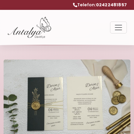
Telefon:
02422481857