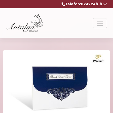
Telefon:
02422481857