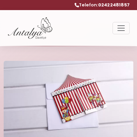
Telefon:
02422481857