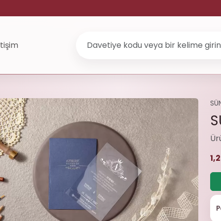
etişim
SÜ
S
Ür
1,
P