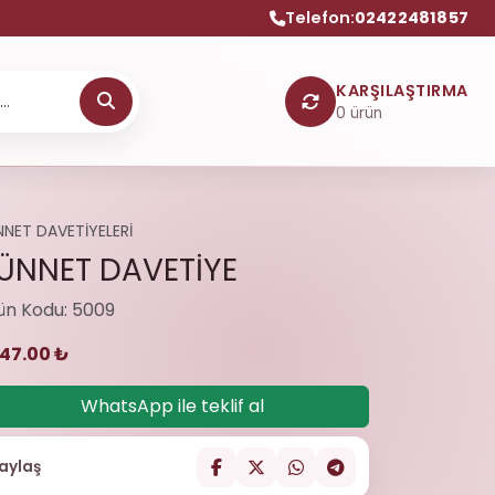
Telefon:
02422481857
KARŞILAŞTIRMA
0
ürün
NNET DAVETİYELERİ
ÜNNET DAVETİYE
ün Kodu: 5009
247.00 ₺
WhatsApp ile teklif al
aylaş