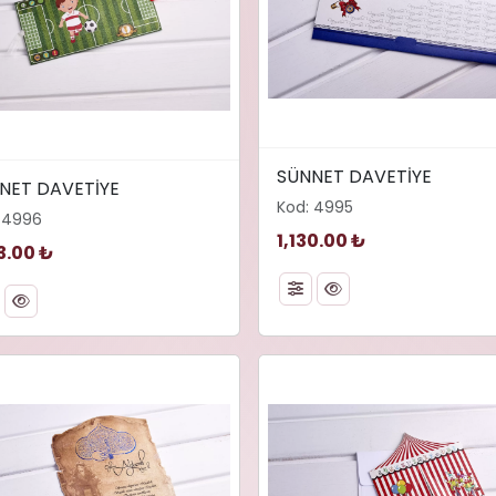
width="480" height="316"
="480" height="338"
SÜNNET DAVETİYE
loading="lazy" decoding="
NET DAVETİYE
ng="lazy" decoding="async"
Kod: 4995
alt="SÜNNET DAVETİYE">
 4996
SÜNNET DAVETİYE">
1,130.00 ₺
3.00 ₺