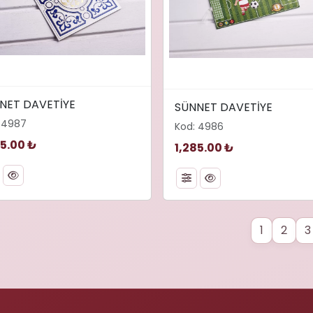
="480" height="331"
width="480" height="338"
NET DAVETİYE
SÜNNET DAVETİYE
ng="lazy" decoding="async"
loading="lazy" decoding="
 4987
SÜNNET DAVETİYE">
Kod: 4986
alt="SÜNNET DAVETİYE">
65.00 ₺
1,285.00 ₺
1
2
3