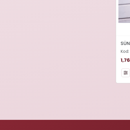
width
SÜN
loadi
Kod:
alt="
1,7