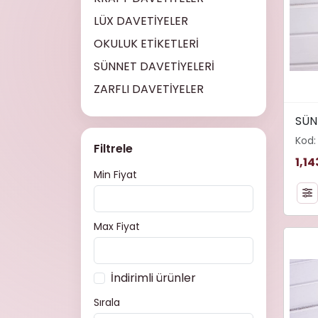
LÜX DAVETİYELER
OKULUK ETİKETLERİ
SÜNNET DAVETİYELERİ
ZARFLI DAVETİYELER
width
SÜN
loadi
Kod:
alt="
Filtrele
1,14
Min Fiyat
Max Fiyat
İndirimli ürünler
Sırala