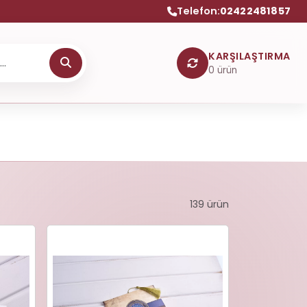
Telefon:
02422481857
KARŞILAŞTIRMA
0
ürün
139 ürün