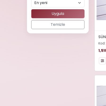
Uygula
Temizle
width
SÜN
loadi
Kod:
alt="
1,51