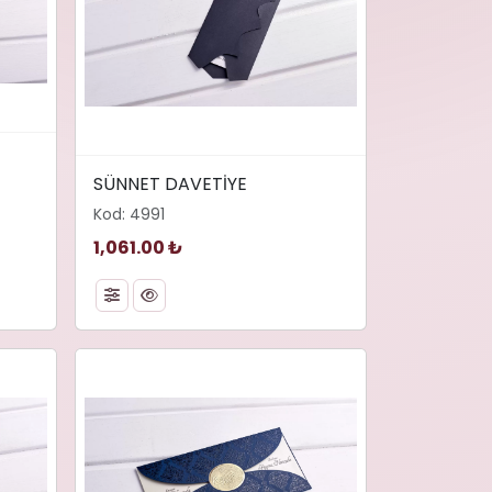
width="480" height="347"
async"
SÜNNET DAVETİYE
loading="lazy" decoding="async"
Kod: 4991
alt="SÜNNET DAVETİYE">
1,061.00 ₺