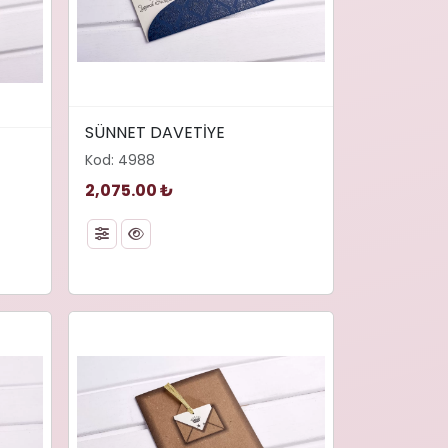
width="480" height="286"
SÜNNET DAVETİYE
loading="lazy" decoding="async"
Kod: 4988
async"
alt="SÜNNET DAVETİYE">
2,075.00 ₺