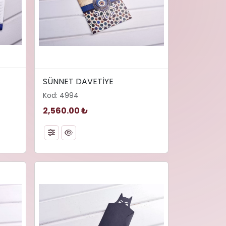
width="480" height="320"
SÜNNET DAVETİYE
async"
loading="lazy" decoding="async"
Kod: 4994
alt="SÜNNET DAVETİYE">
2,560.00 ₺